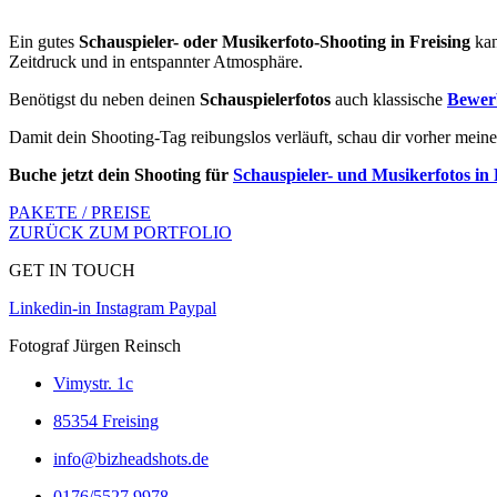
Ein gutes
Schauspieler- oder Musikerfoto-Shooting in Freising
kan
Zeitdruck und in entspannter Atmosphäre.
Benötigst du neben deinen
Schauspielerfotos
auch klassische
Bewerb
Damit dein Shooting-Tag reibungslos verläuft, schau dir vorher mein
Buche jetzt dein Shooting für
Schauspieler- und Musikerfotos in 
PAKETE / PREISE
ZURÜCK ZUM PORTFOLIO
GET IN TOUCH
Linkedin-in
Instagram
Paypal
Fotograf Jürgen Reinsch
Vimystr. 1c
85354 Freising
info@bizheadshots.de
0176/5527 9978