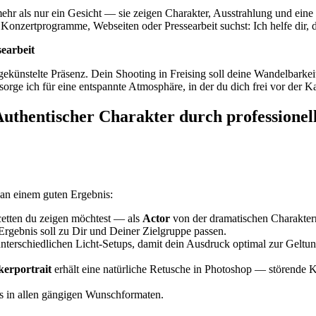
ehr als nur ein Gesicht — sie zeigen Charakter, Ausstrahlung und ein
ür Konzertprogramme, Webseiten oder Pressearbeit suchst: Ich helfe dir
searbeit
gekünstelte Präsenz. Dein Shooting in Freising soll deine Wandelbarkeit
sorge ich für eine entspannte Atmosphäre, in der du dich frei vor der
Authentischer Charakter durch professionell
an einem guten Ergebnis:
etten du zeigen möchtest — als
Actor
von der dramatischen Charakterr
Ergebnis soll zu Dir und Deiner Zielgruppe passen.
 unterschiedlichen Licht-Setups, damit dein Ausdruck optimal zur Ge
kerportrait
erhält eine natürliche Retusche in Photoshop — störende K
os in allen gängigen Wunschformaten.